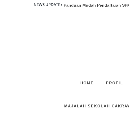
Panduan Mudah Pendaftaran SPM
NEWS UPDATE :
PENGUMUMAN KELULUSAN KELAS 
SPMB SMP NEGERI 1 KANDEMAN 
PENGGALANG SMP N 1 KANDEMA
SMP Negeri 1 Kandeman Buka Pend
DUA SISWA SMP NEGERI 1 KAND
APEL KESIAGAAN TPPK...
HOME
PROFIL
GERAKAN LITERASI MEMPERKAY
BAPAK POLISI BERI PESAN KEPA
MAJALAH SEKOLAH CAKRA
JURNAL SPMB 2026/2027...