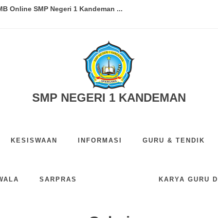
B Online SMP Negeri 1 Kandeman ...
IX TAHUN AJARAN 2025/2026...
TAHUN AJARAN 2026/2027...
N PERSIAPAN LOMBA ILM TINGKAT KWAR...
aftaran Jalur Afirmasi PPDB T...
SMP NEGERI 1 KANDEMAN
EMAN SABET JUARA 3 LOMBA PRAMUKA ...
KESISWAAN
INFORMASI
GURU & TENDIK
A ILMU PENGETAHUAN SISWA...
DA SISWA-SISWI SMP NEGERI 1 KAND...
WALA
SARPRAS
KARYA GURU D