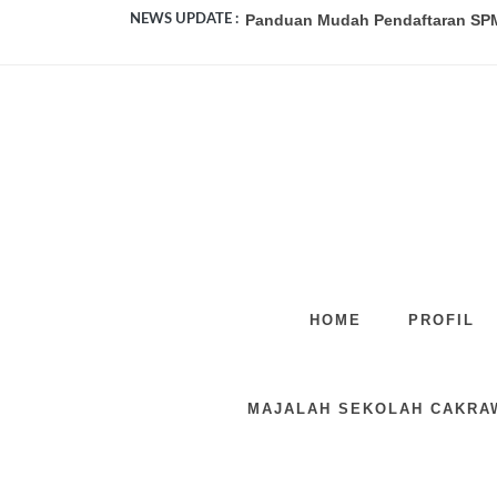
Panduan Mudah Pendaftaran SPM
NEWS UPDATE :
PENGUMUMAN KELULUSAN KELAS 
SPMB SMP NEGERI 1 KANDEMAN 
PENGGALANG SMP N 1 KANDEMA
SMP Negeri 1 Kandeman Buka Pend
DUA SISWA SMP NEGERI 1 KAND
APEL KESIAGAAN TPPK...
HOME
PROFIL
GERAKAN LITERASI MEMPERKAY
BAPAK POLISI BERI PESAN KEPA
MAJALAH SEKOLAH CAKRA
JURNAL SPMB 2026/2027...