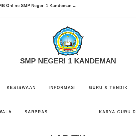
B Online SMP Negeri 1 Kandeman ...
IX TAHUN AJARAN 2025/2026...
TAHUN AJARAN 2026/2027...
N PERSIAPAN LOMBA ILM TINGKAT KWAR...
aftaran Jalur Afirmasi PPDB T...
SMP NEGERI 1 KANDEMAN
EMAN SABET JUARA 3 LOMBA PRAMUKA ...
KESISWAAN
INFORMASI
GURU & TENDIK
A ILMU PENGETAHUAN SISWA...
DA SISWA-SISWI SMP NEGERI 1 KAND...
WALA
SARPRAS
KARYA GURU D